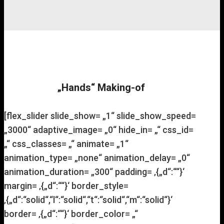
„Hands“ Making-of
[flex_slider slide_show= „1“ slide_show_speed=
„3000“ adaptive_image= „0“ hide_in= „“ css_id=
„“ css_classes= „“ animate= „1“
animation_type= „none“ animation_delay= „0“
animation_duration= „300“ padding= ‚{„d“:““}‘
margin= ‚{„d“:““}‘ border_style=
‚{„d“:“solid“,“l“:“solid“,“t“:“solid“,“m“:“solid“}‘
border= ‚{„d“:““}‘ border_color= „“