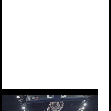
SG Stern “Hands”