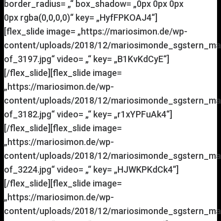
border_radius= „“ box_shadow= „0px 0px 0px
0px rgba(0,0,0,0)“ key= „HyfFPKOAJ4“]
[flex_slide image= „https://mariosimon.de/wp-
content/uploads/2018/12/mariosimonde_sgstern_ma
of_3197.jpg“ video= „“ key= „B1KvKdCyE“]
[/flex_slide][flex_slide image=
„https://mariosimon.de/wp-
content/uploads/2018/12/mariosimonde_sgstern_ma
of_3182.jpg“ video= „“ key= „r1xYPFuAk4“]
[/flex_slide][flex_slide image=
„https://mariosimon.de/wp-
content/uploads/2018/12/mariosimonde_sgstern_ma
of_3224.jpg“ video= „“ key= „HJWKPKdCk4“]
[/flex_slide][flex_slide image=
„https://mariosimon.de/wp-
content/uploads/2018/12/mariosimonde_sgstern_ma